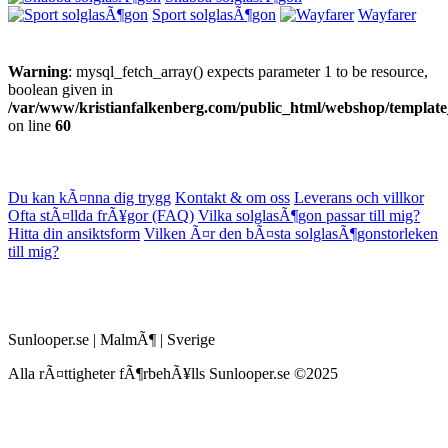
Sport solglasÃ¶gon
Wayfarer
Warning
: mysql_fetch_array() expects parameter 1 to be resource,
boolean given in
/var/www/kristianfalkenberg.com/public_html/webshop/templat
on line
60
Du kan kÃ¤nna dig trygg
Kontakt & om oss
Leverans och villkor
Ofta stÃ¤llda frÃ¥gor (FAQ)
Vilka solglasÃ¶gon passar till mig?
Hitta din ansiktsform
Vilken Ã¤r den bÃ¤sta solglasÃ¶gonstorleken
till mig?
Sunlooper.se | MalmÃ¶ | Sverige
Alla rÃ¤ttigheter fÃ¶rbehÃ¥lls Sunlooper.se ©2025