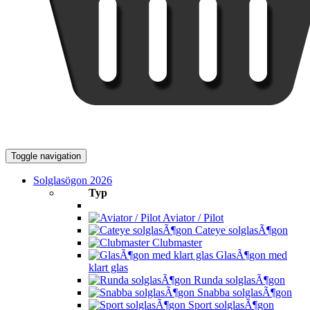
Toggle navigation
Solglasögon 2026
Typ
Aviator / Pilot
Cateye solglasÃ¶gon
Clubmaster
GlasÃ¶gon med
klart glas
Runda solglasÃ¶gon
Snabba solglasÃ¶gon
Sport solglasÃ¶gon