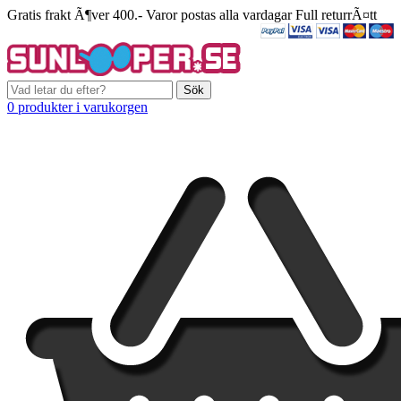
Gratis frakt Ã¶ver 400.-
Varor postas alla vardagar
Full returrÃ¤tt
Sök
0 produkter i varukorgen