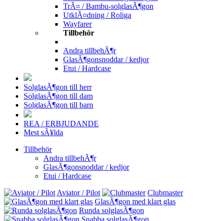
TrÃ¤ / Bambu-solglasÃ¶gon
UtklÃ¤dning / Roliga
Wayfarer
Tillbehör
Andra tillbehÃ¶r
GlasÃ¶gonsnoddar / kedjor
Etui / Hardcase
SolglasÃ¶gon till herr
SolglasÃ¶gon till dam
SolglasÃ¶gon till barn
REA / ERBJUDANDE
Mest sÃ¥lda
Tillbehör
Andra tillbehÃ¶r
GlasÃ¶gonsnoddar / kedjor
Etui / Hardcase
Aviator / Pilot
Clubmaster
GlasÃ¶gon med klart glas
Runda solglasÃ¶gon
Snabba solglasÃ¶gon