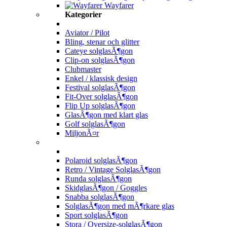
Wayfarer
Kategorier
Aviator / Pilot
Bling, stenar och glitter
Cateye solglasÃ¶gon
Clip-on solglasÃ¶gon
Clubmaster
Enkel / klassisk design
Festival solglasÃ¶gon
Fit-Over solglasÃ¶gon
Flip Up solglasÃ¶gon
GlasÃ¶gon med klart glas
Golf solglasÃ¶gon
MiljonÃ¤r
Polaroid solglasÃ¶gon
Retro / Vintage SolglasÃ¶gon
Runda solglasÃ¶gon
SkidglasÃ¶gon / Goggles
Snabba solglasÃ¶gon
SolglasÃ¶gon med mÃ¶rkare glas
Sport solglasÃ¶gon
Stora / Oversize-solglasÃ¶gon