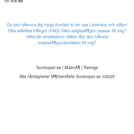
on line
60
Du kan kÃ¤nna dig trygg
Kontakt & om oss
Leverans och villkor
Ofta stÃ¤llda frÃ¥gor (FAQ)
Vilka solglasÃ¶gon passar till mig?
Hitta din ansiktsform
Vilken Ã¤r den bÃ¤sta
solglasÃ¶gonstorleken till mig?
Sunlooper.se | MalmÃ¶ | Sverige
Alla rÃ¤ttigheter fÃ¶rbehÃ¥lls Sunlooper.se ©2025