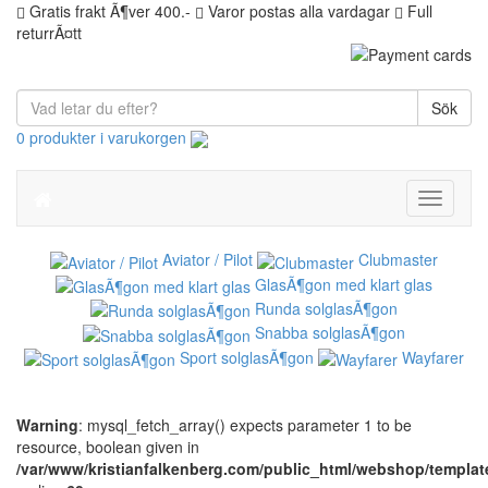
Gratis frakt Ã¶ver 400.-
Varor postas alla vardagar
Full
returrÃ¤tt
Sök
0 produkter i varukorgen
Toggle
navigati
Aviator / Pilot
Clubmaster
GlasÃ¶gon med klart glas
Runda solglasÃ¶gon
Snabba solglasÃ¶gon
Sport solglasÃ¶gon
Wayfarer
Warning
: mysql_fetch_array() expects parameter 1 to be
resource, boolean given in
/var/www/kristianfalkenberg.com/public_html/webshop/templa