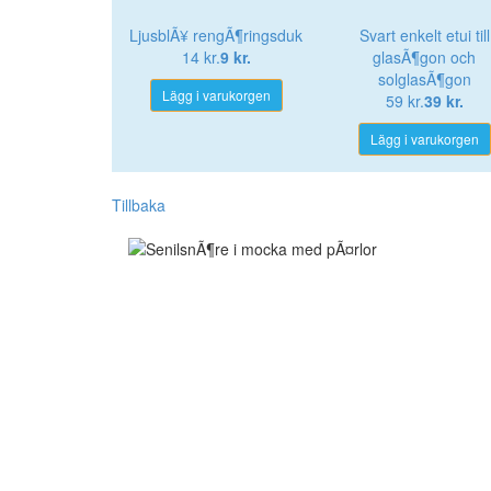
LjusblÃ¥ rengÃ¶ringsduk
Svart enkelt etui till
14 kr.
9 kr.
glasÃ¶gon och
solglasÃ¶gon
Lägg i varukorgen
59 kr.
39 kr.
Lägg i varukorgen
Tillbaka