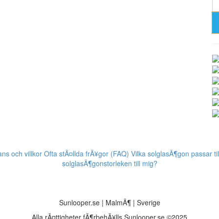
ns och villkor
Ofta stÃ¤llda frÃ¥gor (FAQ)
Vilka solglasÃ¶gon passar til
solglasÃ¶gonstorleken till mig?
Sunlooper.se | MalmÃ¶ | Sverige
Alla rÃ¤ttigheter fÃ¶rbehÃ¥lls Sunlooper.se ©2025