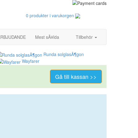
0 produkter i varukorgen
 ERBJUDANDE
Mest sÃ¥lda
Tillbehör
Runda solglasÃ¶gon
Wayfarer
Gå till kassan >>