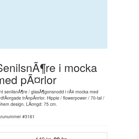
SenilsnÃ¶re i mocka
med pÃ¤rlor
nt senilsnÃ¶re / glasÃ¶gonsnodd i rÃ¥ mocka med
rdfÃ¤rgade trÃ¤pÃ¤rlor. Hippie / flowerpower / 70-tal /
ohem design. LÃ¤ngd: 75 cm.
arunummer #3161
149 kr.