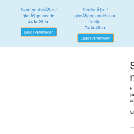
Svart senilsnÃ¶re /
SenilsnÃ¶re /
glasÃ¶gonsnodd
glasÃ¶gonsnodd svart
44 kr.
29 kr.
kedja
74 kr.
49 kr.
Lägg i varukorgen
Lägg i varukorgen
Fi
jo
b
V