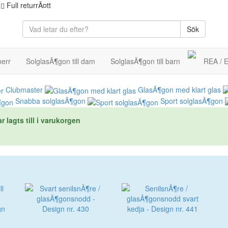
Full returrÃ¤tt
Sök
herr
SolglasÃ¶gon till dam
SolglasÃ¶gon till barn
REA /
Clubmaster
GlasÃ¶gon med klart glas
Snabba solglasÃ¶gon
Sport solglasÃ¶gon
 lagts till i varukorgen