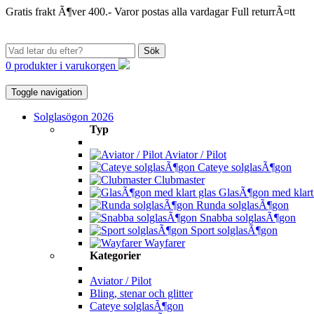
Gratis frakt Ã¶ver 400.-
Varor postas alla vardagar
Full returrÃ¤tt
Sök
0 produkter i varukorgen
Toggle navigation
Solglasögon 2026
Typ
Aviator / Pilot
Cateye solglasÃ¶gon
Clubmaster
GlasÃ¶gon med klart 
Runda solglasÃ¶gon
Snabba solglasÃ¶gon
Sport solglasÃ¶gon
Wayfarer
Kategorier
Aviator / Pilot
Bling, stenar och glitter
Cateye solglasÃ¶gon