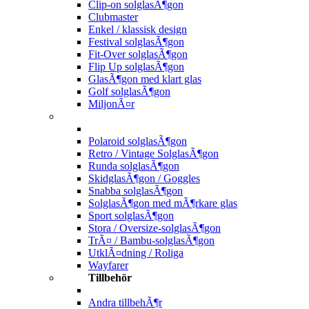
Clip-on solglasÃ¶gon
Clubmaster
Enkel / klassisk design
Festival solglasÃ¶gon
Fit-Over solglasÃ¶gon
Flip Up solglasÃ¶gon
GlasÃ¶gon med klart glas
Golf solglasÃ¶gon
MiljonÃ¤r
Polaroid solglasÃ¶gon
Retro / Vintage SolglasÃ¶gon
Runda solglasÃ¶gon
SkidglasÃ¶gon / Goggles
Snabba solglasÃ¶gon
SolglasÃ¶gon med mÃ¶rkare glas
Sport solglasÃ¶gon
Stora / Oversize-solglasÃ¶gon
TrÃ¤ / Bambu-solglasÃ¶gon
UtklÃ¤dning / Roliga
Wayfarer
Tillbehör
Andra tillbehÃ¶r