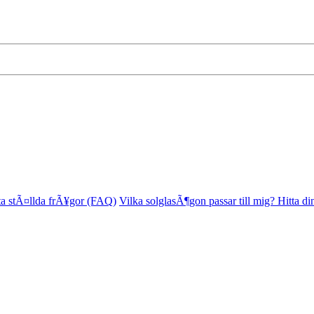
ta stÃ¤llda frÃ¥gor (FAQ)
Vilka solglasÃ¶gon passar till mig? Hitta di