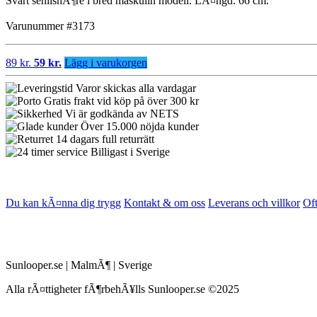
Svart senilsnÃ¶re i bred maskulin modell. LÃ¤ngd: 66 cm.
Varunummer #3173
89 kr.
59 kr.
Lägg i varukorgen
Varor skickas alla vardagar
Gratis frakt vid köp på över 300 kr
Vi är godkända av NETS
Över 15.000 nöjda kunder
14 dagars full returrätt
Billigast i Sverige
Du kan kÃ¤nna dig trygg
Kontakt & om oss
Leverans och villkor
Of
Sunlooper.se | MalmÃ¶ | Sverige
Alla rÃ¤ttigheter fÃ¶rbehÃ¥lls Sunlooper.se ©2025