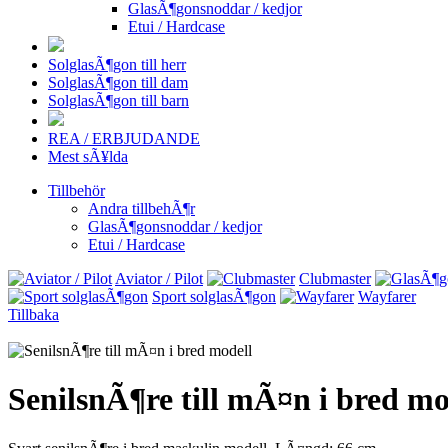
GlasÃ¶gonsnoddar / kedjor
Etui / Hardcase
SolglasÃ¶gon till herr
SolglasÃ¶gon till dam
SolglasÃ¶gon till barn
REA / ERBJUDANDE
Mest sÃ¥lda
Tillbehör
Andra tillbehÃ¶r
GlasÃ¶gonsnoddar / kedjor
Etui / Hardcase
Aviator / Pilot
Clubmaster
Sport solglasÃ¶gon
Wayfarer
Tillbaka
SenilsnÃ¶re till mÃ¤n i bred mo