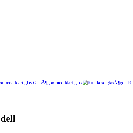
GlasÃ¶gon med klart glas
Ru
dell