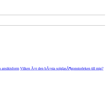
n ansiktsform
Vilken Ã¤r den bÃ¤sta solglasÃ¶gonstorleken till mig?