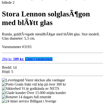
Stora Lennon solglasÃ¶gon
med blÃ¥tt glas
Runda, guldfÃ¤rgade metallbÃ¥gar med blÃ¥tt glas. Stor modell.
Glas diameter: 5,3 cm.
Varunummer #3193
284 kr.
189 kr.
Lägg i varukorgen
Bredd: 14
Höjd: 5
Varor skickas alla vardagar
Gratis frakt vid köp på över 300 kr
Vi är godkända av NETS
Över 15.000 nöjda kunder
14 dagars full returrätt
Billigast i Sverige