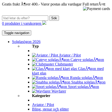
Gratis frakt Ã¶ver 400.-
Varor postas alla vardagar
Full returrÃ¤tt
Sök
0 produkter i varukorgen
Toggle navigation
Solglasögon 2026
Typ
Aviator / Pilot
Cateye solglasÃ¶gon
Clubmaster
GlasÃ¶gon med
klart glas
Runda solglasÃ¶gon
Snabba solglasÃ¶gon
Sport solglasÃ¶gon
Wayfarer
Kategorier
Aviator / Pilot
Bling, stenar och glitter