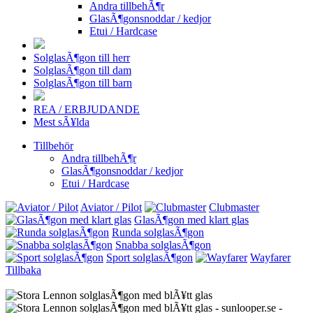
Andra tillbehÃ¶r
GlasÃ¶gonsnoddar / kedjor
Etui / Hardcase
SolglasÃ¶gon till herr
SolglasÃ¶gon till dam
SolglasÃ¶gon till barn
REA / ERBJUDANDE
Mest sÃ¥lda
Tillbehör
Andra tillbehÃ¶r
GlasÃ¶gonsnoddar / kedjor
Etui / Hardcase
Aviator / Pilot
Clubmaster
GlasÃ¶gon med klart glas
Runda solglasÃ¶gon
Snabba solglasÃ¶gon
Sport solglasÃ¶gon
Wayfarer
Tillbaka