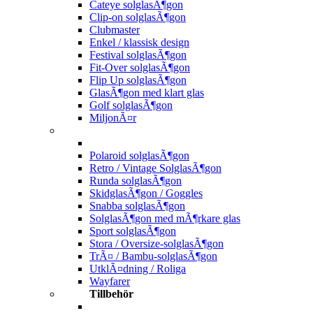
Cateye solglasÃ¶gon
Clip-on solglasÃ¶gon
Clubmaster
Enkel / klassisk design
Festival solglasÃ¶gon
Fit-Over solglasÃ¶gon
Flip Up solglasÃ¶gon
GlasÃ¶gon med klart glas
Golf solglasÃ¶gon
MiljonÃ¤r
Polaroid solglasÃ¶gon
Retro / Vintage SolglasÃ¶gon
Runda solglasÃ¶gon
SkidglasÃ¶gon / Goggles
Snabba solglasÃ¶gon
SolglasÃ¶gon med mÃ¶rkare glas
Sport solglasÃ¶gon
Stora / Oversize-solglasÃ¶gon
TrÃ¤ / Bambu-solglasÃ¶gon
UtklÃ¤dning / Roliga
Wayfarer
Tillbehör