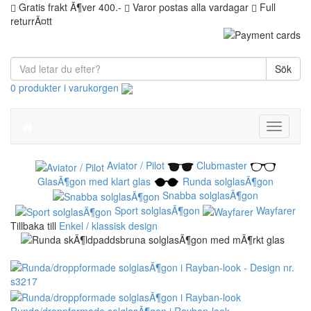
Gratis frakt Ã¶ver 400.-
Varor postas alla vardagar
Full
returrÃ¤tt
Sök
0 produkter i varukorgen
Toggle
navigati
Aviator / Pilot
Clubmaster
GlasÃ¶gon med klart glas
Runda solglasÃ¶gon
Snabba solglasÃ¶gon
Sport solglasÃ¶gon
Wayfarer
Tillbaka till
Enkel / klassisk design
Runda/droppformade solglasÃ¶gon i Rayban-look