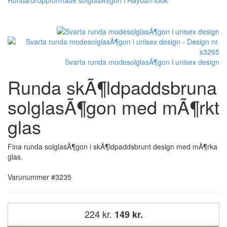
Svarta runda modesolglasÃ¶gon i unisex design
Runda skÃ¶ldpaddsbruna
solglasÃ¶gon med mÃ¶rkt
glas
Fina runda solglasÃ¶gon i skÃ¶ldpaddsbrunt design med mÃ¶rka
glas.
Varunummer #3235
224 kr.
149 kr.