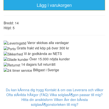
Lägg i varukorgen
Bredd: 14
Höjd: 5
Varor skickas alla vardagar
Gratis frakt vid köp på över 300 kr
Vi är godkända av NETS
Över 15.000 nöjda kunder
14 dagars full returrätt
Billigast i Sverige
Du kan kÃ¤nna dig trygg
Kontakt & om oss
Leverans och villkor
Ofta stÃ¤llda frÃ¥gor (FAQ)
Vilka solglasÃ¶gon passar till mig?
Hitta din ansiktsform
Vilken Ã¤r den bÃ¤sta
solglasÃ¶gonstorleken till mig?