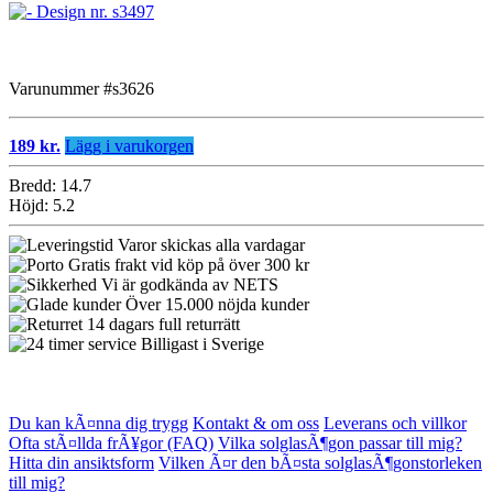
Varunummer #s3626
189 kr.
Lägg i varukorgen
Bredd: 14.7
Höjd: 5.2
Varor skickas alla vardagar
Gratis frakt vid köp på över 300 kr
Vi är godkända av NETS
Över 15.000 nöjda kunder
14 dagars full returrätt
Billigast i Sverige
Du kan kÃ¤nna dig trygg
Kontakt & om oss
Leverans och villkor
Ofta stÃ¤llda frÃ¥gor (FAQ)
Vilka solglasÃ¶gon passar till mig?
Hitta din ansiktsform
Vilken Ã¤r den bÃ¤sta solglasÃ¶gonstorleken
till mig?