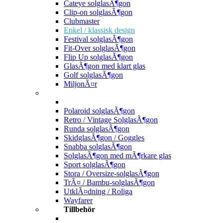
Cateye solglasÃ¶gon
Clip-on solglasÃ¶gon
Clubmaster
Enkel / klassisk design
Festival solglasÃ¶gon
Fit-Over solglasÃ¶gon
Flip Up solglasÃ¶gon
GlasÃ¶gon med klart glas
Golf solglasÃ¶gon
MiljonÃ¤r
Polaroid solglasÃ¶gon
Retro / Vintage SolglasÃ¶gon
Runda solglasÃ¶gon
SkidglasÃ¶gon / Goggles
Snabba solglasÃ¶gon
SolglasÃ¶gon med mÃ¶rkare glas
Sport solglasÃ¶gon
Stora / Oversize-solglasÃ¶gon
TrÃ¤ / Bambu-solglasÃ¶gon
UtklÃ¤dning / Roliga
Wayfarer
Tillbehör