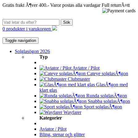
Gratis frakt Ã¶ver 400.-
Varor postas alla vardagar
Full returrÃ¤tt
Sök
0 produkter i varukorgen
Toggle navigation
Solglasögon 2026
Typ
Aviator / Pilot
Cateye solglasÃ¶gon
Clubmaster
GlasÃ¶gon med
klart glas
Runda solglasÃ¶gon
Snabba solglasÃ¶gon
Sport solglasÃ¶gon
Wayfarer
Kategorier
Aviator / Pilot
Bling, stenar och glitter