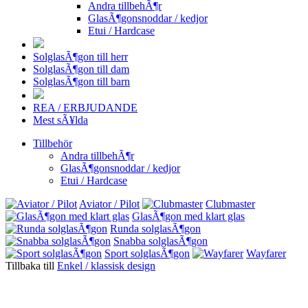
Andra tillbehÃ¶r
GlasÃ¶gonsnoddar / kedjor
Etui / Hardcase
SolglasÃ¶gon till herr
SolglasÃ¶gon till dam
SolglasÃ¶gon till barn
REA / ERBJUDANDE
Mest sÃ¥lda
Tillbehör
Andra tillbehÃ¶r
GlasÃ¶gonsnoddar / kedjor
Etui / Hardcase
Aviator / Pilot
Clubmaster
GlasÃ¶gon med klart glas
Runda solglasÃ¶gon
Snabba solglasÃ¶gon
Sport solglasÃ¶gon
Wayfarer
Tillbaka till
Enkel / klassisk design