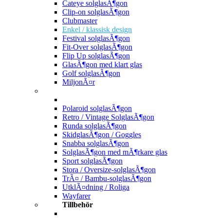
Cateye solglasÃ¶gon
Clip-on solglasÃ¶gon
Clubmaster
Enkel / klassisk design
Festival solglasÃ¶gon
Fit-Over solglasÃ¶gon
Flip Up solglasÃ¶gon
GlasÃ¶gon med klart glas
Golf solglasÃ¶gon
MiljonÃ¤r
Polaroid solglasÃ¶gon
Retro / Vintage SolglasÃ¶gon
Runda solglasÃ¶gon
SkidglasÃ¶gon / Goggles
Snabba solglasÃ¶gon
SolglasÃ¶gon med mÃ¶rkare glas
Sport solglasÃ¶gon
Stora / Oversize-solglasÃ¶gon
TrÃ¤ / Bambu-solglasÃ¶gon
UtklÃ¤dning / Roliga
Wayfarer
Tillbehör