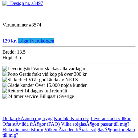
Varunummer #3574
129 kr.
Lägg i varukorgen
Bredd: 13.5
Höjd: 3.5
Varor skickas alla vardagar
Gratis frakt vid köp på över 300 kr
Vi är godkända av NETS
Över 15.000 nöjda kunder
14 dagars full returrätt
Billigast i Sverige
Du kan kÃ¤nna dig trygg
Kontakt & om oss
Leverans och villkor
Ofta stÃ¤llda frÃ¥gor (FAQ)
Vilka solglasÃ¶gon passar till mig?
Hitta din ansiktsform
Vilken Ã¤r den bÃ¤sta solglasÃ¶gonstorleken
till mig?