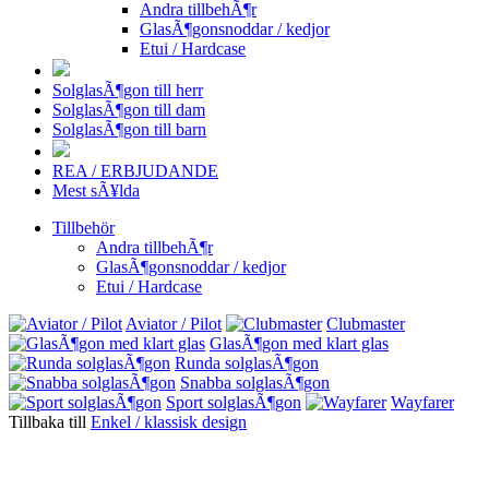
Andra tillbehÃ¶r
GlasÃ¶gonsnoddar / kedjor
Etui / Hardcase
SolglasÃ¶gon till herr
SolglasÃ¶gon till dam
SolglasÃ¶gon till barn
REA / ERBJUDANDE
Mest sÃ¥lda
Tillbehör
Andra tillbehÃ¶r
GlasÃ¶gonsnoddar / kedjor
Etui / Hardcase
Aviator / Pilot
Clubmaster
GlasÃ¶gon med klart glas
Runda solglasÃ¶gon
Snabba solglasÃ¶gon
Sport solglasÃ¶gon
Wayfarer
Tillbaka till
Enkel / klassisk design