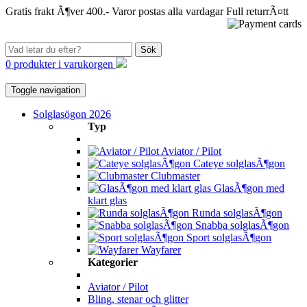
Gratis frakt Ã¶ver 400.-
Varor postas alla vardagar
Full returrÃ¤tt
Sök
0 produkter i varukorgen
Toggle navigation
Solglasögon 2026
Typ
Aviator / Pilot
Cateye solglasÃ¶gon
Clubmaster
GlasÃ¶gon med
klart glas
Runda solglasÃ¶gon
Snabba solglasÃ¶gon
Sport solglasÃ¶gon
Wayfarer
Kategorier
Aviator / Pilot
Bling, stenar och glitter