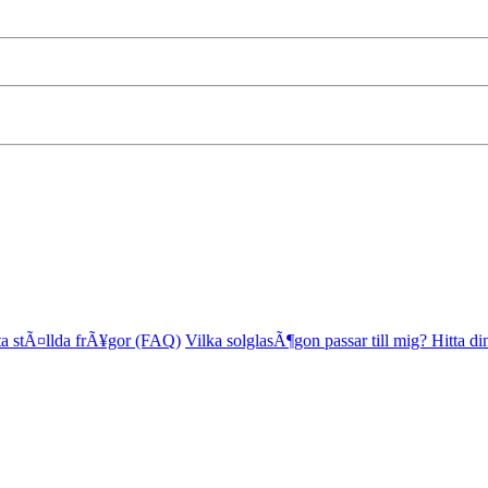
ta stÃ¤llda frÃ¥gor (FAQ)
Vilka solglasÃ¶gon passar till mig? Hitta di