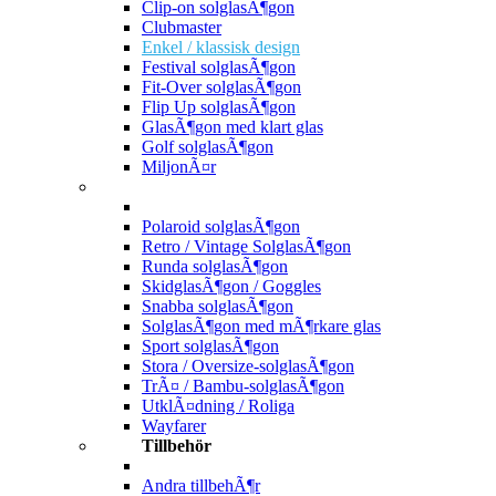
Clip-on solglasÃ¶gon
Clubmaster
Enkel / klassisk design
Festival solglasÃ¶gon
Fit-Over solglasÃ¶gon
Flip Up solglasÃ¶gon
GlasÃ¶gon med klart glas
Golf solglasÃ¶gon
MiljonÃ¤r
Polaroid solglasÃ¶gon
Retro / Vintage SolglasÃ¶gon
Runda solglasÃ¶gon
SkidglasÃ¶gon / Goggles
Snabba solglasÃ¶gon
SolglasÃ¶gon med mÃ¶rkare glas
Sport solglasÃ¶gon
Stora / Oversize-solglasÃ¶gon
TrÃ¤ / Bambu-solglasÃ¶gon
UtklÃ¤dning / Roliga
Wayfarer
Tillbehör
Andra tillbehÃ¶r