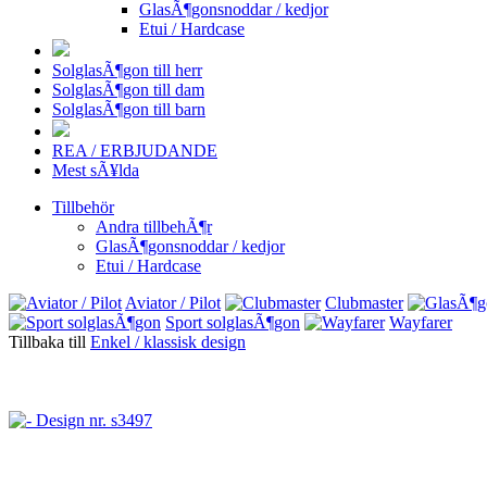
GlasÃ¶gonsnoddar / kedjor
Etui / Hardcase
SolglasÃ¶gon till herr
SolglasÃ¶gon till dam
SolglasÃ¶gon till barn
REA / ERBJUDANDE
Mest sÃ¥lda
Tillbehör
Andra tillbehÃ¶r
GlasÃ¶gonsnoddar / kedjor
Etui / Hardcase
Aviator / Pilot
Clubmaster
Sport solglasÃ¶gon
Wayfarer
Tillbaka till
Enkel / klassisk design