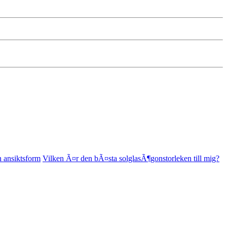
n ansiktsform
Vilken Ã¤r den bÃ¤sta solglasÃ¶gonstorleken till mig?