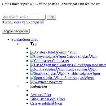
Gratis frakt Ã¶ver 400.-
Varor postas alla vardagar
Full returrÃ¤tt
Sök
0 produkter i varukorgen
Toggle navigation
Solglasögon 2026
Typ
Aviator / Pilot
Cateye solglasÃ¶gon
Clubmaster
GlasÃ¶gon med klart 
Runda solglasÃ¶gon
Snabba solglasÃ¶gon
Sport solglasÃ¶gon
Wayfarer
Kategorier
Aviator / Pilot
Bling, stenar och glitter
Cateye solglasÃ¶gon