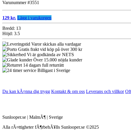
Varunummer #3551
129 kr.
Lägg i varukorgen
Bredd: 13
Höjd: 3.5
Varor skickas alla vardagar
Gratis frakt vid köp på över 300 kr
Vi är godkända av NETS
Över 15.000 nöjda kunder
14 dagars full returrätt
Billigast i Sverige
Du kan kÃ¤nna dig trygg
Kontakt & om oss
Leverans och villkor
Of
Sunlooper.se | MalmÃ¶ | Sverige
Alla rÃ¤ttigheter fÃ¶rbehÃ¥lls Sunlooper.se ©2025