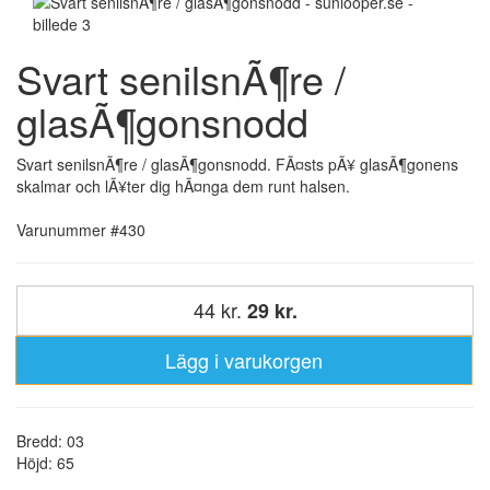
Svart senilsnÃ¶re /
glasÃ¶gonsnodd
Svart senilsnÃ¶re / glasÃ¶gonsnodd. FÃ¤sts pÃ¥ glasÃ¶gonens
skalmar och lÃ¥ter dig hÃ¤nga dem runt halsen.
Varunummer #430
44 kr.
29 kr.
Lägg i varukorgen
Bredd: 03
Höjd: 65