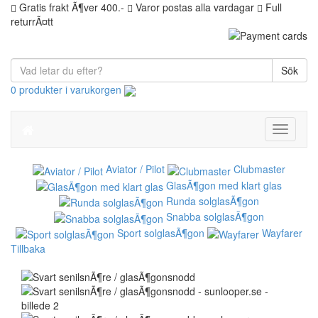
Gratis frakt Ã¶ver 400.-
Varor postas alla vardagar
Full
returrÃ¤tt
Sök
0 produkter i varukorgen
Toggle
navigati
Aviator / Pilot
Clubmaster
GlasÃ¶gon med klart glas
Runda solglasÃ¶gon
Snabba solglasÃ¶gon
Sport solglasÃ¶gon
Wayfarer
Tillbaka