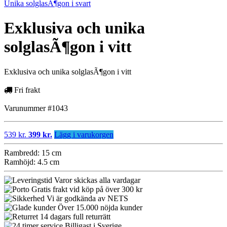
Unika solglasÃ¶gon i svart
Exklusiva och unika
solglasÃ¶gon i vitt
Exklusiva och unika solglasÃ¶gon i vitt
Fri frakt
Varunummer #1043
539 kr.
399 kr.
Lägg i varukorgen
Rambredd: 15 cm
Ramhöjd: 4.5 cm
Varor skickas alla vardagar
Gratis frakt vid köp på över 300 kr
Vi är godkända av NETS
Över 15.000 nöjda kunder
14 dagars full returrätt
Billigast i Sverige