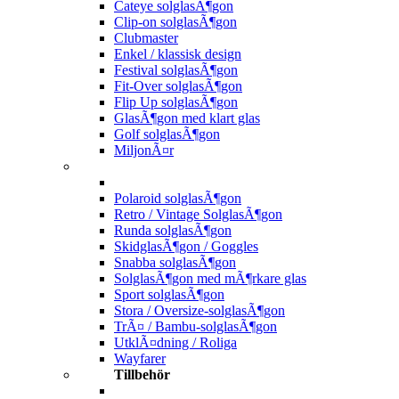
Cateye solglasÃ¶gon
Clip-on solglasÃ¶gon
Clubmaster
Enkel / klassisk design
Festival solglasÃ¶gon
Fit-Over solglasÃ¶gon
Flip Up solglasÃ¶gon
GlasÃ¶gon med klart glas
Golf solglasÃ¶gon
MiljonÃ¤r
Polaroid solglasÃ¶gon
Retro / Vintage SolglasÃ¶gon
Runda solglasÃ¶gon
SkidglasÃ¶gon / Goggles
Snabba solglasÃ¶gon
SolglasÃ¶gon med mÃ¶rkare glas
Sport solglasÃ¶gon
Stora / Oversize-solglasÃ¶gon
TrÃ¤ / Bambu-solglasÃ¶gon
UtklÃ¤dning / Roliga
Wayfarer
Tillbehör