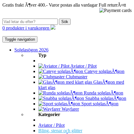
Gratis frakt Ã¶ver 400.-
Varor postas alla vardagar
Full returrÃ¤tt
Sök
0 produkter i varukorgen
Toggle navigation
Solglasögon 2026
Typ
Aviator / Pilot
Cateye solglasÃ¶gon
Clubmaster
GlasÃ¶gon med
klart glas
Runda solglasÃ¶gon
Snabba solglasÃ¶gon
Sport solglasÃ¶gon
Wayfarer
Kategorier
Aviator / Pilot
Bling, stenar och glitter