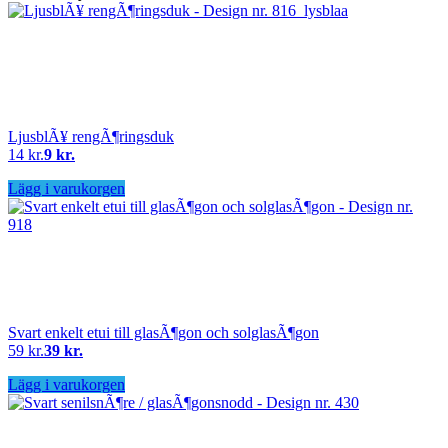
LjusblÃ¥ rengÃ¶ringsduk
14 kr.
9 kr.
Lägg i varukorgen
Svart enkelt etui till glasÃ¶gon och solglasÃ¶gon
59 kr.
39 kr.
Lägg i varukorgen