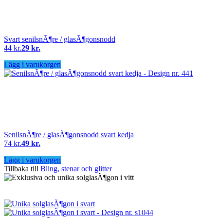
Svart senilsnÃ¶re / glasÃ¶gonsnodd
44 kr.
29 kr.
Lägg i varukorgen
SenilsnÃ¶re / glasÃ¶gonsnodd svart kedja
74 kr.
49 kr.
Lägg i varukorgen
Tillbaka till
Bling, stenar och glitter