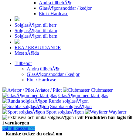
Andra tillbehÃ¶r
GlasÃ¶gonsnoddar / kedjor
Etui / Hardcase
SolglasÃ¶gon till herr
SolglasÃ¶gon till dam
SolglasÃ¶gon till barn
REA / ERBJUDANDE
Mest sÃ¥lda
Tillbehör
Andra tillbehÃ¶r
GlasÃ¶gonsnoddar / kedjor
Etui / Hardcase
Aviator / Pilot
Clubmaster
GlasÃ¶gon med klart glas
Runda solglasÃ¶gon
Snabba solglasÃ¶gon
Sport solglasÃ¶gon
Wayfarer
Produkten har lagts till
i varukorgen
Gå till kassan >>
Kanske tycker du också om