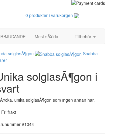
0 produkter i varukorgen
 ERBJUDANDE
Mest sÃ¥lda
Tillbehör
nda solglasÃ¶gon
Snabba
arer
Unika solglasÃ¶gon i
svart
Ã¤cka, unika solglasÃ¶gon som ingen annan har.
Fri frakt
arunummer #1044