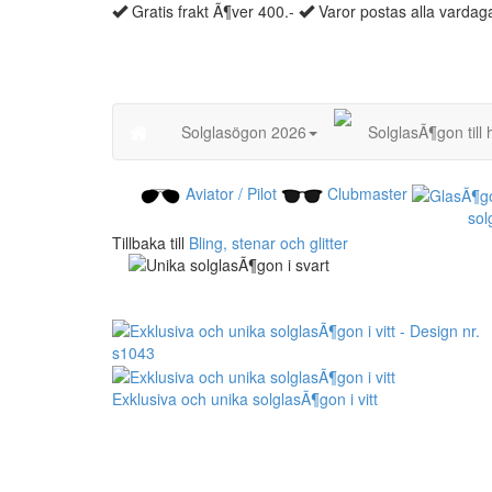
Gratis frakt Ã¶ver 400.-
Varor postas alla vardag
Solglasögon 2026
SolglasÃ¶gon till 
Aviator / Pilot
Clubmaster
sol
Tillbaka till
Bling, stenar och glitter
Exklusiva och unika solglasÃ¶gon i vitt