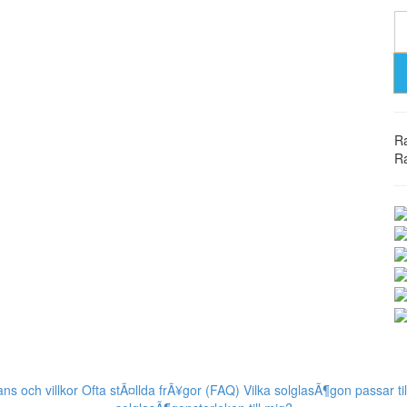
R
R
ns och villkor
Ofta stÃ¤llda frÃ¥gor (FAQ)
Vilka solglasÃ¶gon passar til