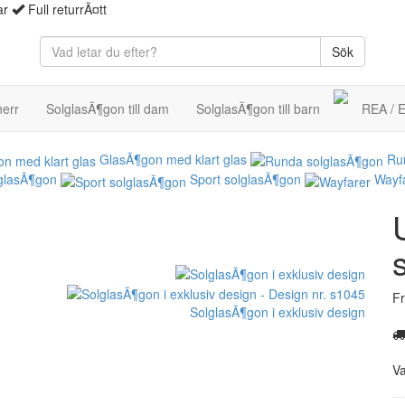
ar
Full returrÃ¤tt
Sök
herr
SolglasÃ¶gon till dam
SolglasÃ¶gon till barn
REA /
GlasÃ¶gon med klart glas
Ru
glasÃ¶gon
Sport solglasÃ¶gon
Wayf
Fr
SolglasÃ¶gon i exklusiv design
V