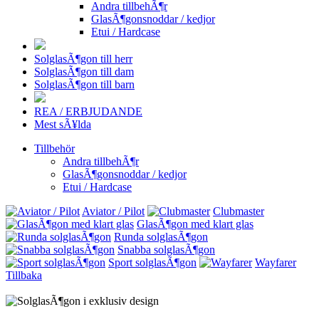
Andra tillbehÃ¶r
GlasÃ¶gonsnoddar / kedjor
Etui / Hardcase
SolglasÃ¶gon till herr
SolglasÃ¶gon till dam
SolglasÃ¶gon till barn
REA / ERBJUDANDE
Mest sÃ¥lda
Tillbehör
Andra tillbehÃ¶r
GlasÃ¶gonsnoddar / kedjor
Etui / Hardcase
Aviator / Pilot
Clubmaster
GlasÃ¶gon med klart glas
Runda solglasÃ¶gon
Snabba solglasÃ¶gon
Sport solglasÃ¶gon
Wayfarer
Tillbaka