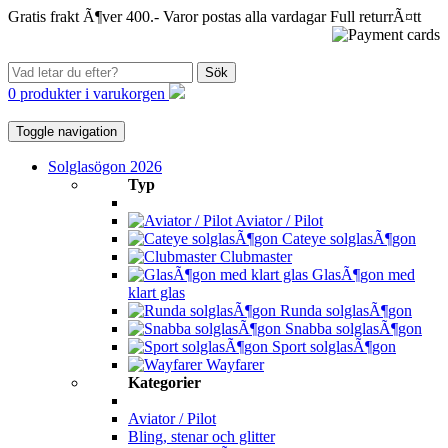
Gratis frakt Ã¶ver 400.-
Varor postas alla vardagar
Full returrÃ¤tt
Sök
0 produkter i varukorgen
Toggle navigation
Solglasögon 2026
Typ
Aviator / Pilot
Cateye solglasÃ¶gon
Clubmaster
GlasÃ¶gon med
klart glas
Runda solglasÃ¶gon
Snabba solglasÃ¶gon
Sport solglasÃ¶gon
Wayfarer
Kategorier
Aviator / Pilot
Bling, stenar och glitter