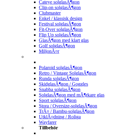
Cateye solglasÃ¶gon
Clip-on solglasÃ¶gon
Clubmaster
Enkel / klassisk design
Festival solglasÃ¶gon
Fit-Over solglasÃ¶gon
Flip Up solglasÃ¶gon
GlasÃ¶gon med klart glas
Golf solglasÃ¶gon
MiljonÃ¤r
Polaroid solglasÃ¶gon
Retro / Vintage SolglasÃ¶gon
Runda solglasÃ¶gon
SkidglasÃ¶gon / Goggles
Snabba solglasÃ¶gon
SolglasÃ¶gon med mÃ¶rkare glas
Sport solglasÃ¶gon
Stora / Oversize-solglasÃ¶gon
TrÃ¤ / Bambu-solglasÃ¶gon
UtklÃ¤dning / Roliga
Wayfarer
Tillbehör