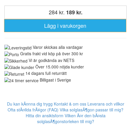
284 kr.
189 kr.
Lägg i varukorgen
Varor skickas alla vardagar
Gratis frakt vid köp på över 300 kr
Vi är godkända av NETS
Över 15.000 nöjda kunder
14 dagars full returrätt
Billigast i Sverige
Du kan kÃ¤nna dig trygg
Kontakt & om oss
Leverans och villkor
Ofta stÃ¤llda frÃ¥gor (FAQ)
Vilka solglasÃ¶gon passar till mig?
Hitta din ansiktsform
Vilken Ã¤r den bÃ¤sta
solglasÃ¶gonstorleken till mig?