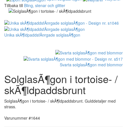
Tillbaka till
Bling, stenar och glitter
Unika skÃ¶ldpaddsfÃ¤rgade solglasÃ¶gon
Svarta solglasÃ¶gon med blommor
SolglasÃ¶gon i tortoise- /
skÃ¶ldpaddsbrunt
SolglasÃ¶gon i tortoise- / skÃ¶ldpaddsbrunt. Gulddetaljer med
strass.
Varunummer #1644