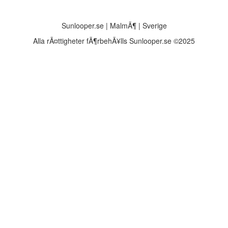
Sunlooper.se | MalmÃ¶ | Sverige
Alla rÃ¤ttigheter fÃ¶rbehÃ¥lls Sunlooper.se ©2025