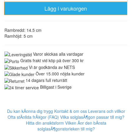
Lägg i varukorgen
Rambredd: 14.5 cm
Ramhöjd: 5 cm
Varor skickas alla vardagar
Gratis frakt vid köp på över 300 kr
Vi är godkända av NETS
Över 15.000 nöjda kunder
14 dagars full returrätt
Billigast i Sverige
Du kan kÃ¤nna dig trygg
Kontakt & om oss
Leverans och villkor
Ofta stÃ¤llda frÃ¥gor (FAQ)
Vilka solglasÃ¶gon passar till mig?
Hitta din ansiktsform
Vilken Ã¤r den bÃ¤sta
solglasÃ¶gonstorleken till mig?