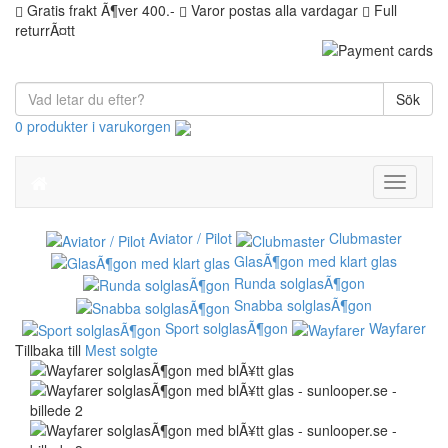
Gratis frakt Ã¶ver 400.-
Varor postas alla vardagar
Full
returrÃ¤tt
Sök
0 produkter i varukorgen
Toggle
navigati
Aviator / Pilot
Clubmaster
GlasÃ¶gon med klart glas
Runda solglasÃ¶gon
Snabba solglasÃ¶gon
Sport solglasÃ¶gon
Wayfarer
Tillbaka till
Mest solgte