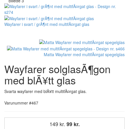
Wayfarer i svart / grÃ¶nt med multifÃ¤rgat glas
Matta Wayfarer med multifÃ¤rgat spegelglas
Wayfarer solglasÃ¶gon
med blÃ¥tt glas
Svarta wayfarer med blÃ¥tt multifÃ¤rgat glas.
Varunummer #467
149 kr.
99 kr.