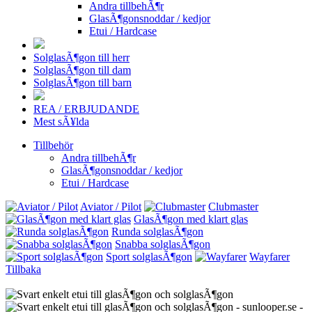
Andra tillbehÃ¶r
GlasÃ¶gonsnoddar / kedjor
Etui / Hardcase
SolglasÃ¶gon till herr
SolglasÃ¶gon till dam
SolglasÃ¶gon till barn
REA / ERBJUDANDE
Mest sÃ¥lda
Tillbehör
Andra tillbehÃ¶r
GlasÃ¶gonsnoddar / kedjor
Etui / Hardcase
Aviator / Pilot
Clubmaster
GlasÃ¶gon med klart glas
Runda solglasÃ¶gon
Snabba solglasÃ¶gon
Sport solglasÃ¶gon
Wayfarer
Tillbaka