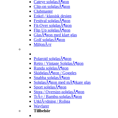
Cateye solglasÃ¶gon
Clip-on solglasÃ¶gon
Clubmaster
Enkel / klassisk design
Festival solglasÃ¶gon
Fit-Over solglasÃ¶gon
Flip Up solglasÃ¶gon
GlasÃ¶gon med klart glas
Golf solglasÃ¶gon
MiljonÃ¤r
Polaroid solglasÃ¶gon
Retro / Vintage SolglasÃ¶gon
Runda solglasÃ¶gon
SkidglasÃ¶gon / Goggles
Snabba solglasÃ¶gon
SolglasÃ¶gon med mÃ¶rkare glas
Sport solglasÃ¶gon
Stora / Oversize-solglasÃ¶gon
TrÃ¤ / Bambu-solglasÃ¶gon
UtklÃ¤dning / Roliga
Wayfarer
Tillbehör