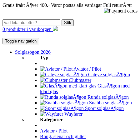
Gratis frakt Ã¶ver 400.-
Varor postas alla vardagar
Full returrÃ¤tt
Sök
0 produkter i varukorgen
Toggle navigation
Solglasögon 2026
Typ
Aviator / Pilot
Cateye solglasÃ¶gon
Clubmaster
GlasÃ¶gon med
klart glas
Runda solglasÃ¶gon
Snabba solglasÃ¶gon
Sport solglasÃ¶gon
Wayfarer
Kategorier
Aviator / Pilot
Bling, stenar och glitter