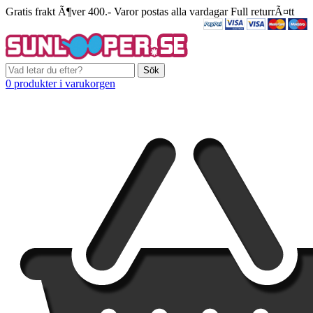
Gratis frakt Ã¶ver 400.-
Varor postas alla vardagar
Full returrÃ¤tt
Sök
0 produkter i varukorgen