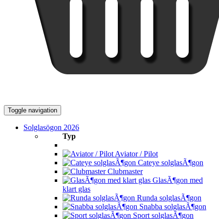
Toggle navigation
Solglasögon 2026
Typ
Aviator / Pilot
Cateye solglasÃ¶gon
Clubmaster
GlasÃ¶gon med
klart glas
Runda solglasÃ¶gon
Snabba solglasÃ¶gon
Sport solglasÃ¶gon