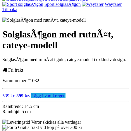
Sport solglasÃ¶gon
Wayfarer
Tillbaka
SolglasÃ¶gon med rutnÃ¤t,
cateye-modell
SolglasÃ¶gon med rutnÃ¤t i guld, cateye-modell i exklusiv design.
Fri frakt
Varunummer #1032
539 kr.
399 kr.
Lägg i varukorgen
Rambredd: 14.5 cm
Ramhöjd: 5 cm
Varor skickas alla vardagar
Gratis frakt vid köp på över 300 kr