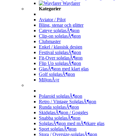
Wayfarer
Kategorier
Aviator / Pilot
Bling, stenar och glitter
Cateye solglasÃ¶gon
Clip-on solglasÃ¶gon
Clubmaster
Enkel / klassisk design
Festival solglasÃ¶gon
Fit-Over solglasÃ¶gon
Flip Up solglasÃ¶gon
GlasÃ¶gon med klart glas
Golf solglasÃ¶gon
MiljonÃ¤r
Polaroid solglasÃ¶gon
Retro / Vintage SolglasÃ¶gon
Runda solglasÃ¶gon
SkidglasÃ¶gon / Goggles
Snabba solglasÃ¶gon
SolglasÃ¶gon med mÃ¶rkare glas
Sport solglasÃ¶gon
Stora / Oversize-solglasÃ¶gon