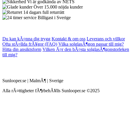
Vi är godkända av NETS
Över 15.000 nöjda kunder
14 dagars full returrätt
Billigast i Sverige
Du kan kÃ¤nna dig trygg
Kontakt & om oss
Leverans och villkor
Ofta stÃ¤llda frÃ¥gor (FAQ)
Vilka solglasÃ¶gon passar till mig?
Hitta din ansiktsform
Vilken Ã¤r den bÃ¤sta solglasÃ¶gonstorleken
till mig?
Sunlooper.se | MalmÃ¶ | Sverige
Alla rÃ¤ttigheter fÃ¶rbehÃ¥lls Sunlooper.se ©2025