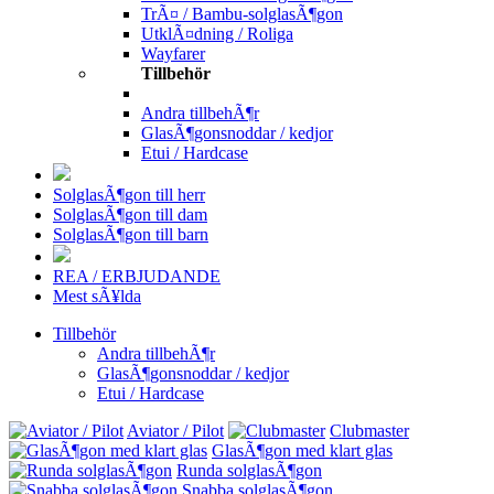
TrÃ¤ / Bambu-solglasÃ¶gon
UtklÃ¤dning / Roliga
Wayfarer
Tillbehör
Andra tillbehÃ¶r
GlasÃ¶gonsnoddar / kedjor
Etui / Hardcase
SolglasÃ¶gon till herr
SolglasÃ¶gon till dam
SolglasÃ¶gon till barn
REA / ERBJUDANDE
Mest sÃ¥lda
Tillbehör
Andra tillbehÃ¶r
GlasÃ¶gonsnoddar / kedjor
Etui / Hardcase
Aviator / Pilot
Clubmaster
GlasÃ¶gon med klart glas
Runda solglasÃ¶gon
Snabba solglasÃ¶gon