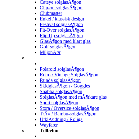
Cateye solglasÃ¶gon
Clip-on solglasÃ¶gon
Clubmaster
Enkel / klassisk design
Festival solglasÃ¶gon
Fit-Over solglasÃ¶gon
Flip Up solglasÃ¶gon
GlasÃ¶gon med klart glas
Golf solglasÃ¶gon
MiljonÃ¤r
Polaroid solglasÃ¶gon
Retro / Vintage SolglasÃ¶gon
Runda solglasÃ¶gon
SkidglasÃ¶gon / Goggles
Snabba solglasÃ¶gon
SolglasÃ¶gon med mÃ¶rkare glas
Sport solglasÃ¶gon
Stora / Oversize-solglasÃ¶gon
TrÃ¤ / Bambu-solglasÃ¶gon
UtklÃ¤dning / Roliga
Wayfarer
Tillbehör