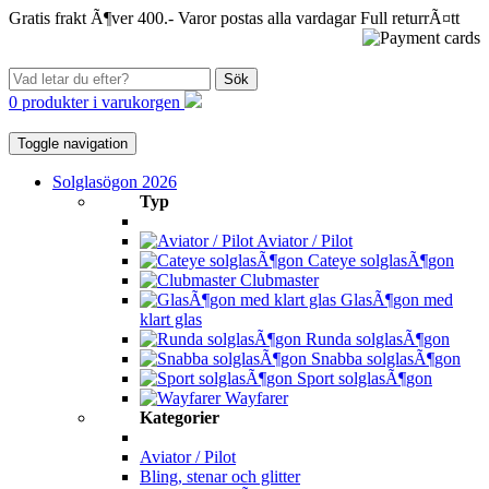
Gratis frakt Ã¶ver 400.-
Varor postas alla vardagar
Full returrÃ¤tt
Sök
0 produkter i varukorgen
Toggle navigation
Solglasögon 2026
Typ
Aviator / Pilot
Cateye solglasÃ¶gon
Clubmaster
GlasÃ¶gon med
klart glas
Runda solglasÃ¶gon
Snabba solglasÃ¶gon
Sport solglasÃ¶gon
Wayfarer
Kategorier
Aviator / Pilot
Bling, stenar och glitter