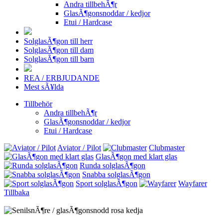
Andra tillbehÃ¶r
GlasÃ¶gonsnoddar / kedjor
Etui / Hardcase
SolglasÃ¶gon till herr
SolglasÃ¶gon till dam
SolglasÃ¶gon till barn
REA / ERBJUDANDE
Mest sÃ¥lda
Tillbehör
Andra tillbehÃ¶r
GlasÃ¶gonsnoddar / kedjor
Etui / Hardcase
Aviator / Pilot
Clubmaster
GlasÃ¶gon med klart glas
Runda solglasÃ¶gon
Snabba solglasÃ¶gon
Sport solglasÃ¶gon
Wayfarer
Tillbaka